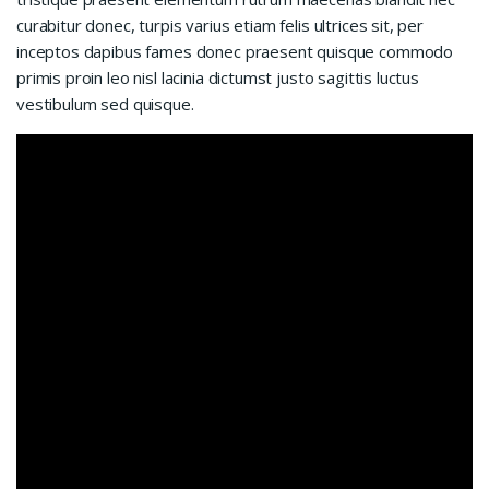
curabitur donec, turpis varius etiam felis ultrices sit, per
inceptos dapibus fames donec praesent quisque commodo
primis proin leo nisl lacinia dictumst justo sagittis luctus
vestibulum sed quisque.