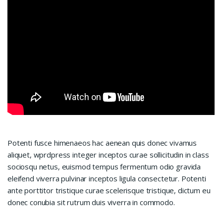
Potenti fusce himenaeos hac aenean quis donec vivamus
aliquet, wprdpress integer inceptos curae sollicitudin in class
sociosqu netus, euismod tempus fermentum odio gravida
eleifend viverra pulvinar inceptos ligula consectetur. Potenti
ante porttitor tristique curae scelerisque tristique, dictum eu
donec conubia sit rutrum duis viverra in commodo.