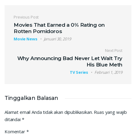
Navigasi pos
Previous Post
Movies That Earned a 0% Rating on
Rotten Pomidoros
Movie News
Januari 30, 2019
Next Post
Why Announcing Bad Never Let Walt Try
His Blue Meth
TV Series
Februari 1, 2019
Tinggalkan Balasan
Alamat email Anda tidak akan dipublikasikan.
Ruas yang wajib
ditandai
*
Komentar
*